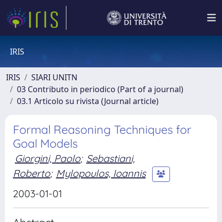
IRIS
IRIS
SIARI UNITN
03 Contributo in periodico (Part of a journal)
03.1 Articolo su rivista (Journal article)
Formal Reasoning Techniques for
Goal Models
Giorgini, Paolo
;
Sebastiani,
Roberto
;
Mylopoulos, Ioannis
2003-01-01