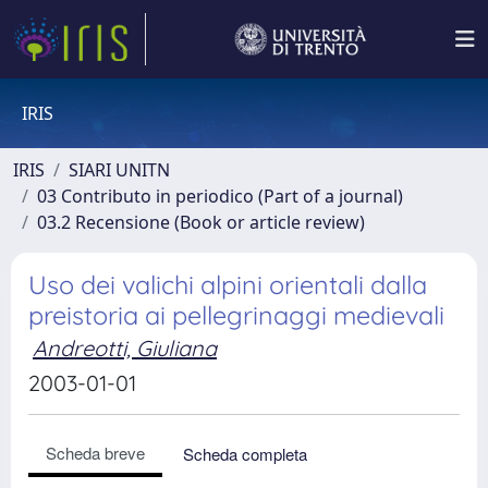
IRIS
IRIS
SIARI UNITN
03 Contributo in periodico (Part of a journal)
03.2 Recensione (Book or article review)
Uso dei valichi alpini orientali dalla
preistoria ai pellegrinaggi medievali
Andreotti, Giuliana
2003-01-01
Scheda breve
Scheda completa