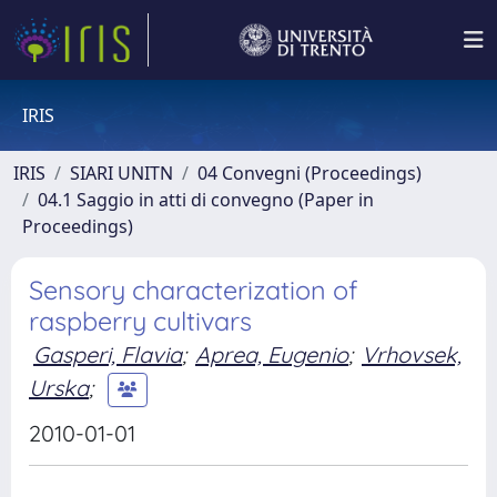
IRIS
IRIS
SIARI UNITN
04 Convegni (Proceedings)
04.1 Saggio in atti di convegno (Paper in
Proceedings)
Sensory characterization of
raspberry cultivars
Gasperi, Flavia
;
Aprea, Eugenio
;
Vrhovsek,
Urska
;
2010-01-01