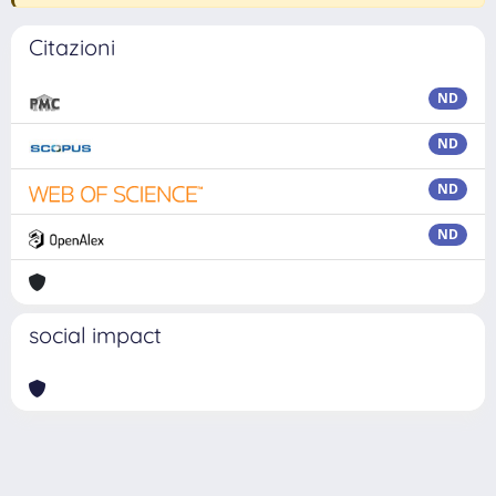
Citazioni
ND
ND
ND
ND
social impact