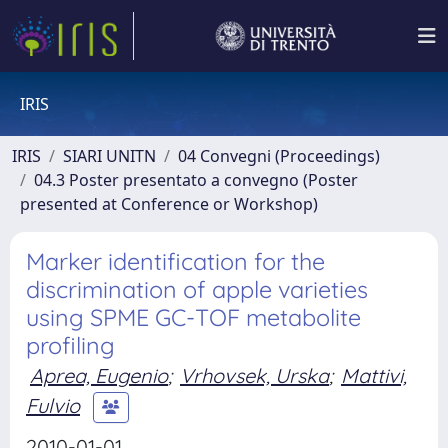
IRIS
IRIS
SIARI UNITN
04 Convegni (Proceedings)
04.3 Poster presentato a convegno (Poster
presented at Conference or Workshop)
Marker identification for the
discrimination of apple varieties
using SPME GC-TOF metabolite
profiling
Aprea, Eugenio
;
Vrhovsek, Urska
;
Mattivi,
Fulvio
2010-01-01