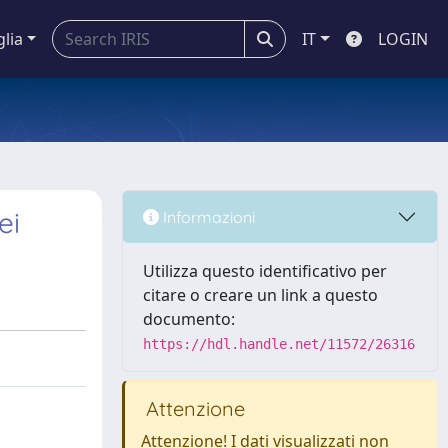
glia
IT
LOGIN
ei
Informazioni
Utilizza questo identificativo per
citare o creare un link a questo
documento:
https://hdl.handle.net/11572/26316
Attenzione
Attenzione! I dati visualizzati non