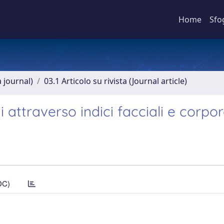
Home
Sfo
a journal)
03.1 Articolo su rivista (Journal article)
attraverso indici facciali e corpor
DC)