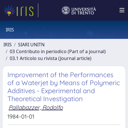
IRIS
IRIS
SIARI UNITN
03 Contributo in periodico (Part of a journal)
03.1 Articolo su rivista (Journal article)
Improvement of the Performances
of a Waterjet by Means of Polymeric
Additives - Experimental and
Theoretical Investigation
Pallabazzer, Rodolfo
1984-01-01