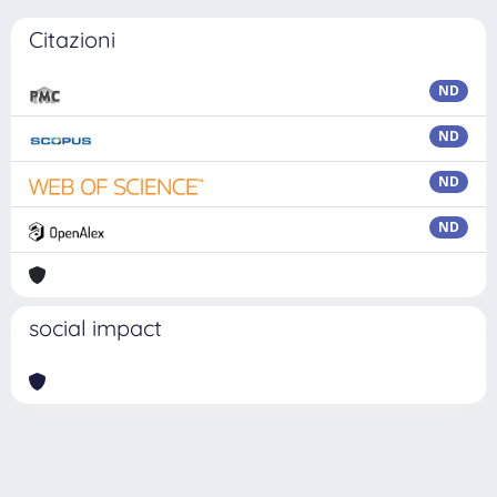
Citazioni
ND
ND
ND
ND
social impact