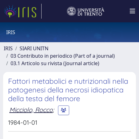
IRIS
IRIS
SIARI UNITN
03 Contributo in periodico (Part of a journal)
03.1 Articolo su rivista (Journal article)
Fattori metabolici e nutrizionali nella
patogenesi della necrosi idiopatica
della testa del femore
Micciolo, Rocco
;
1984-01-01