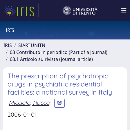
IRIS
IRIS
SIARI UNITN
03 Contributo in periodico (Part of a journal)
03.1 Articolo su rivista (Journal article)
The prescription of psychotropic
drugs in psychiatric residential
facilities: a national survey in Italy
Micciolo, Rocco
;
2006-01-01