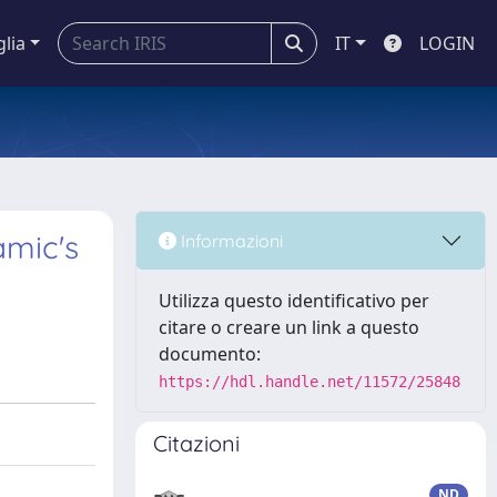
glia
IT
LOGIN
amic's
Informazioni
Utilizza questo identificativo per
citare o creare un link a questo
documento:
https://hdl.handle.net/11572/25848
Citazioni
ND