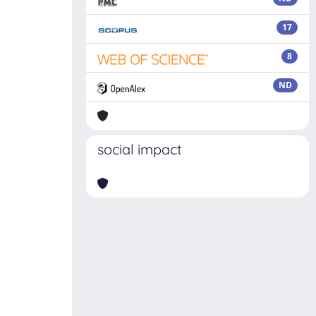
17
8
ND
social impact