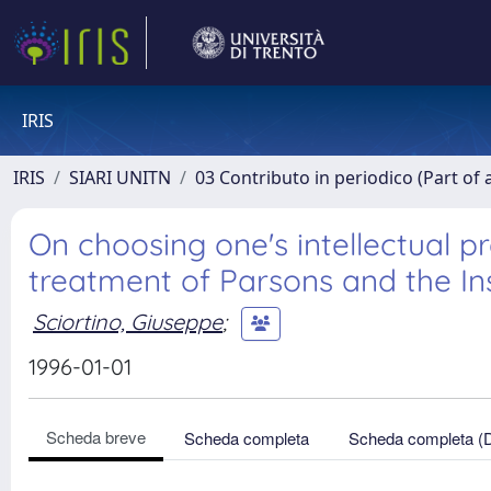
IRIS
IRIS
SIARI UNITN
03 Contributo in periodico (Part of 
On choosing one's intellectual p
treatment of Parsons and the Inst
Sciortino, Giuseppe
;
1996-01-01
Scheda breve
Scheda completa
Scheda completa (