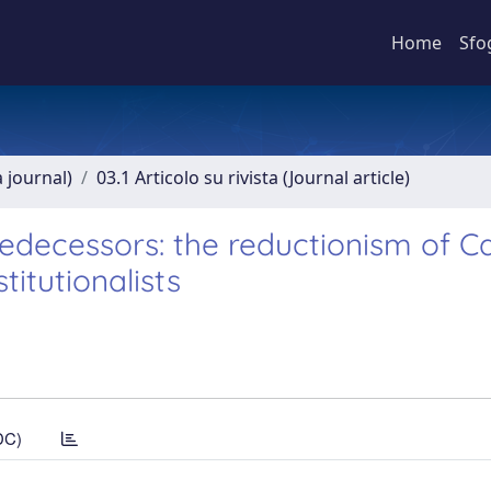
Home
Sfo
a journal)
03.1 Articolo su rivista (Journal article)
redecessors: the reductionism of C
itutionalists
DC)