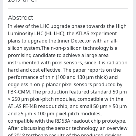
Abstract
In view of the LHC upgrade phase towards the High
Luminosity LHC (HL-LHC), the ATLAS experiment
plans to upgrade the Inner Detector with an all-
silicon system.The n-on-p silicon technology is a
promising candidate to achieve a large area
instrumented with pixel sensors, since it is radiation
hard and cost effective. The paper reports on the
performance of thin (100 and 130 μm thick) and
edgeless n-on-p planar pixel sensors produced by
FBK-CMM. The production featured standard 50 μm
× 250 μm pixel-pitch modules, compatible with the
ATLAS FE-I4B readout chip, and small 50 μm × 50 μm
and 25 μm × 100 μm pixel-pitch modules,
compatible with the RD53A readout chip prototype.
After discussing the sensor technology, an overview
of 2018 testbeam results of the produced devices