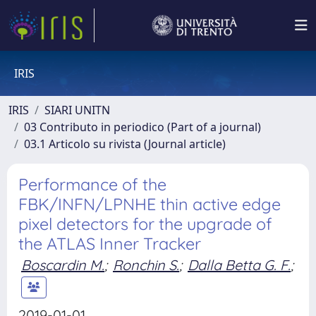
IRIS
IRIS
SIARI UNITN
03 Contributo in periodico (Part of a journal)
03.1 Articolo su rivista (Journal article)
Performance of the
FBK/INFN/LPNHE thin active edge
pixel detectors for the upgrade of
the ATLAS Inner Tracker
Boscardin M.
;
Ronchin S.
;
Dalla Betta G. F.
;
2019-01-01