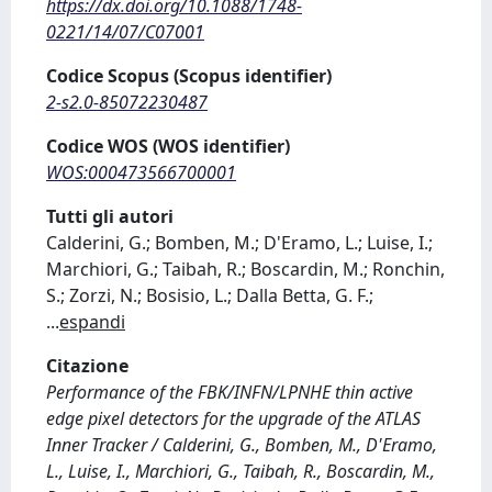
https://dx.doi.org/10.1088/1748-
0221/14/07/C07001
Codice Scopus (Scopus identifier)
2-s2.0-85072230487
Codice WOS (WOS identifier)
WOS:000473566700001
Tutti gli autori
Calderini, G.; Bomben, M.; D'Eramo, L.; Luise, I.;
Marchiori, G.; Taibah, R.; Boscardin, M.; Ronchin,
S.; Zorzi, N.; Bosisio, L.; Dalla Betta, G. F.;
...
espandi
Citazione
Performance of the FBK/INFN/LPNHE thin active
edge pixel detectors for the upgrade of the ATLAS
Inner Tracker / Calderini, G., Bomben, M., D'Eramo,
L., Luise, I., Marchiori, G., Taibah, R., Boscardin, M.,