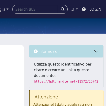
glia
IT
LOGIN
Informazioni
Utilizza questo identificativo per
citare o creare un link a questo
documento:
https://hdl.handle.net/11572/25742
Attenzione
Attenzione! I dati visualizzati non