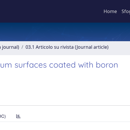
Home
Sfo
a journal)
03.1 Articolo su rivista (Journal article)
nium surfaces coated with boron
DC)