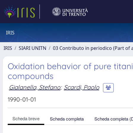
IRIS
IRIS
SIARI UNITN
03 Contributo in periodico (Part of 
Oxidation behavior of pure tita
compounds
Gialanella, Stefano
;
Scardi, Paolo
1990-01-01
Scheda breve
Scheda completa
Scheda completa (