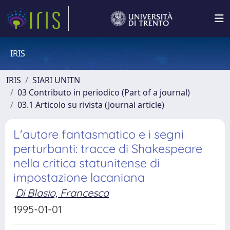
IRIS
IRIS
SIARI UNITN
03 Contributo in periodico (Part of a journal)
03.1 Articolo su rivista (Journal article)
L'autore fantasmatico e i segni
perturbanti: tracce di Shakespeare
nella critica statunitense di
impostazione lacaniana
Di Blasio, Francesca
1995-01-01