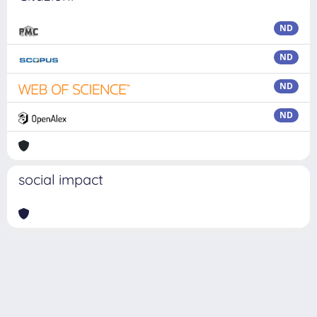
ND
ND
ND
ND
social impact
Powered by
IRIS
-
about IRIS
-
Utilizzo dei cookie
Copyright © 2026