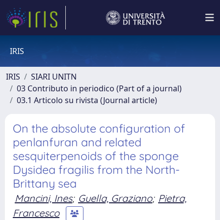
IRIS
IRIS
SIARI UNITN
03 Contributo in periodico (Part of a journal)
03.1 Articolo su rivista (Journal article)
On the absolute configuration of
penlanfuran and related
sesquiterpenoids of the sponge
Dysidea fragilis from the North-
Brittany sea
Mancini, Ines
;
Guella, Graziano
;
Pietra,
Francesco