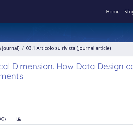
Home
Sfo
a journal)
03.1 Articolo su rivista (Journal article)
cal Dimension. How Data Design c
nments
DC)