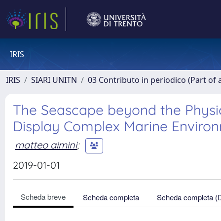
IRIS
IRIS
SIARI UNITN
03 Contributo in periodico (Part of 
The Seascape beyond the Physi
Display Complex Marine Enviro
matteo aimini
;
2019-01-01
Scheda breve
Scheda completa
Scheda completa (