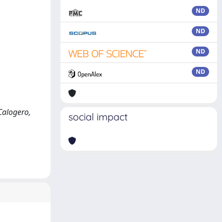
ND
ND
ND
ND
Calogero,
social impact