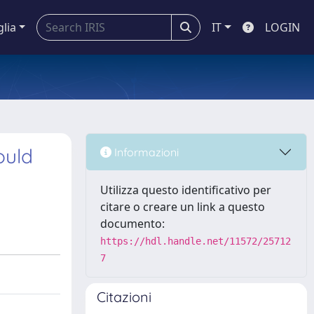
glia
IT
LOGIN
ould
Informazioni
Utilizza questo identificativo per
citare o creare un link a questo
documento:
https://hdl.handle.net/11572/25712
7
Citazioni