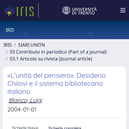
IRIS
IRIS
SIARI UNITN
03 Contributo in periodico (Part of a journal)
03.1 Articolo su rivista (Journal article)
«L'unità del pensiero». Desiderio
Chilovi e il sistema bibliotecario
italiano
Blanco, Luigi
2004-01-01
Scheda breve
Scheda completa