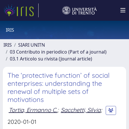
IRIS
IRIS
SIARI UNITN
03 Contributo in periodico (Part of a journal)
03.1 Articolo su rivista (Journal article)
The ‘protective function’ of social
enterprises: understanding the
renewal of multiple sets of
motivations
Tortia, Ermanno C.
;
Sacchetti, Silvia
;
2020-01-01