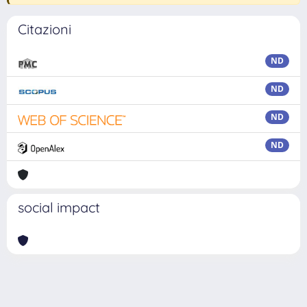
Citazioni
ND
ND
ND
ND
social impact