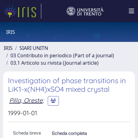
IRIS
IRIS
SIARI UNITN
03 Contributo in periodico (Part of a journal)
03.1 Articolo su rivista (Journal article)
Investigation of phase transitions in
LiK1-x(NH4)xSO4 mixed crystal
Pilla, Oreste
;
1999-01-01
Scheda breve
Scheda completa