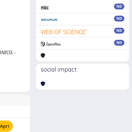
ND
ND
ND
ND
ONICO. -
social impact
Apri