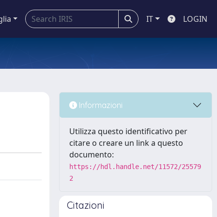
glia
IT
LOGIN
Informazioni
Utilizza questo identificativo per
citare o creare un link a questo
documento:
https://hdl.handle.net/11572/25579
2
Citazioni