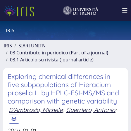
IRIS
IRIS
SIARI UNITN
03 Contributo in periodico (Part of a journal)
03.1 Articolo su rivista (Journal article)
Exploring chemical differences in
five subpopulations of Hieracium
pilosella L. by HPLC-ESI-MS/MS and
comparison with genetic variability
D'Ambrosio, Michele
;
Guerriero, Antonio
;
2007-01-01