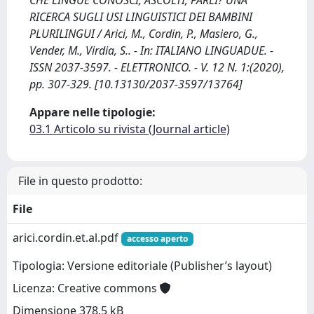
CHE LINGUE CONOSCI, ASCOLTI, PARLI? UNA
RICERCA SUGLI USI LINGUISTICI DEI BAMBINI
PLURILINGUI / Arici, M., Cordin, P., Masiero, G.,
Vender, M., Virdia, S.. - In: ITALIANO LINGUADUE. -
ISSN 2037-3597. - ELETTRONICO. - V. 12 N. 1:(2020),
pp. 307-329. [10.13130/2037-3597/13764]
Appare nelle tipologie:
03.1 Articolo su rivista (Journal article)
File in questo prodotto:
File
arici.cordin.et.al.pdf
accesso aperto
Tipologia: Versione editoriale (Publisher’s layout)
Licenza: Creative commons
Dimensione 378.5 kB