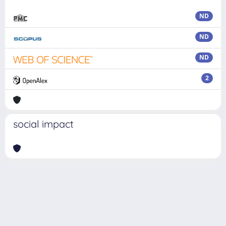
ND
ND
ND
2
social impact
Powered by
IRIS
-
about IRIS
-
Utilizzo dei cookie
Copyright © 2026