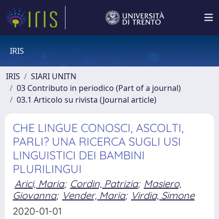
IRIS
IRIS
SIARI UNITN
03 Contributo in periodico (Part of a journal)
03.1 Articolo su rivista (Journal article)
CHE LINGUE CONOSCI, ASCOLTI,
PARLI? UNA RICERCA SUGLI USI
LINGUISTICI DEI BAMBINI
PLURILINGUI
Arici, Maria
;
Cordin, Patrizia
;
Masiero,
Giovanna
;
Vender, Maria
;
Virdia, Simone
2020-01-01