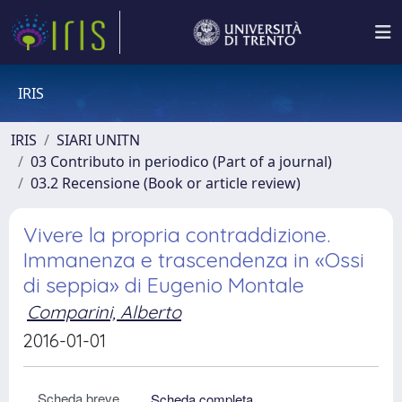
IRIS
IRIS
SIARI UNITN
03 Contributo in periodico (Part of a journal)
03.2 Recensione (Book or article review)
Vivere la propria contraddizione.
Immanenza e trascendenza in «Ossi
di seppia» di Eugenio Montale
Comparini, Alberto
2016-01-01
Scheda breve
Scheda completa