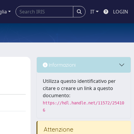
glia
IT
LOGIN
Informazioni
Utilizza questo identificativo per
citare o creare un link a questo
documento:
https://hdl.handle.net/11572/25410
6
Attenzione