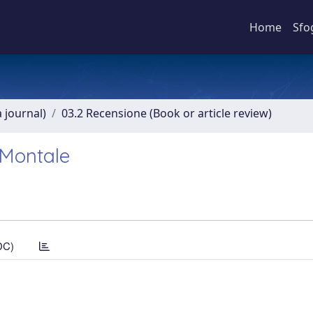
Home
Sfo
a journal)
03.2 Recensione (Book or article review)
 Montale
DC)