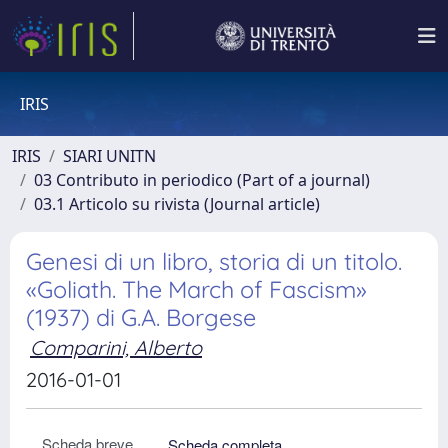
IRIS
IRIS
SIARI UNITN
03 Contributo in periodico (Part of a journal)
03.1 Articolo su rivista (Journal article)
Genesi di un libro, storia di un titolo.
«Goliath. The March of Fascism»
(1937) di G.A. Borgese
Comparini, Alberto
2016-01-01
Scheda breve
Scheda completa