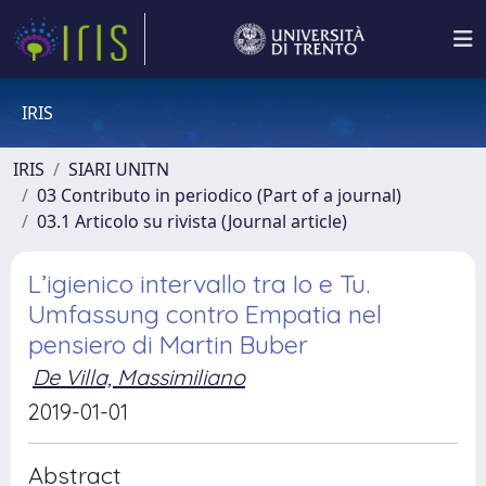
IRIS
IRIS
SIARI UNITN
03 Contributo in periodico (Part of a journal)
03.1 Articolo su rivista (Journal article)
L’igienico intervallo tra Io e Tu.
Umfassung contro Empatia nel
pensiero di Martin Buber
De Villa, Massimiliano
2019-01-01
Abstract