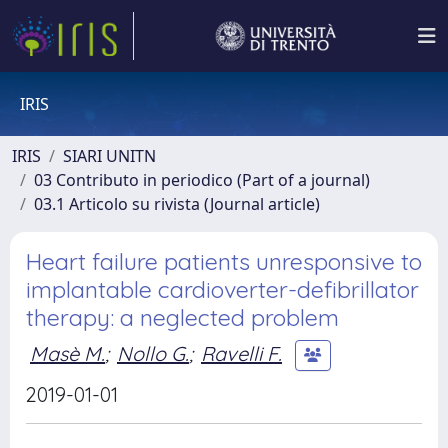
IRIS
IRIS
SIARI UNITN
03 Contributo in periodico (Part of a journal)
03.1 Articolo su rivista (Journal article)
Heart failure patients unresponsive to
implantable cardioverter-defibrillator
therapy: a neglected problem
Masè M.
;
Nollo G.
;
Ravelli F.
2019-01-01