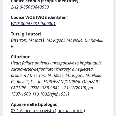
Codice Scopus (Scopus identifier)
2-s2.0-85069843933
Codice WOS (WOS identifier)
WOS:000477312500001
Tutti gli autori
Disertori, M.; Masè, M.; Rigoni, M.; Nollo, G.; Ravelli,
F.
Citazione
Heart failure patients unresponsive to implantable
cardioverter-defibrillator therapy: a neglected
problem / Disertori, M., Masè, M., Rigoni, M., Nollo,
G., Ravelli, F.. - In: EUROPEAN JOURNAL OF HEART
FAILURE. - ISSN 1388-9842. - 21:12(2019), pp.
1507-1509. [10.1002/ejhf.1551]
Appare nelle tipologie:
03.1 Articolo su rivista (Journal article)