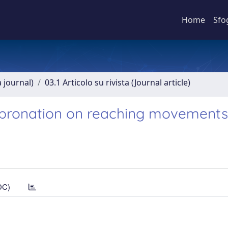
Home
Sfo
a journal)
03.1 Articolo su rivista (Journal article)
d pronation on reaching movements
DC)