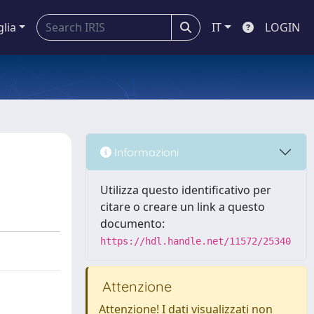
glia
IT
LOGIN
Informazioni
Utilizza questo identificativo per
citare o creare un link a questo
documento:
https://hdl.handle.net/11572/25340
Attenzione
Attenzione! I dati visualizzati non