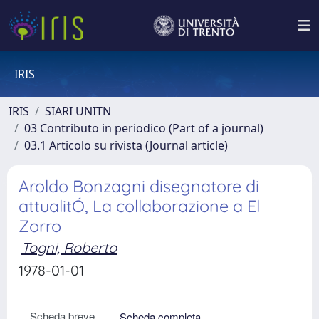
IRIS
IRIS
SIARI UNITN
03 Contributo in periodico (Part of a journal)
03.1 Articolo su rivista (Journal article)
Aroldo Bonzagni disegnatore di
attualitÓ, La collaborazione a El
Zorro
Togni, Roberto
1978-01-01
Scheda breve
Scheda completa