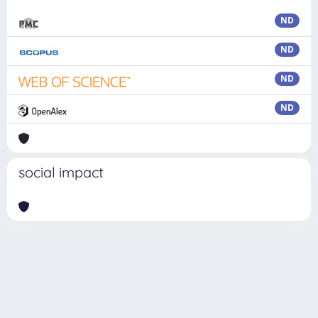
ND
ND
ND
ND
social impact
Powered by
IRIS
-
about IRIS
-
Utilizzo dei cookie
Copyright © 2026