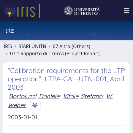
IRIS
IRIS
SIARI UNITN
07 Altro (Others)
07.1 Rapporto di ricerca (Project Report)
“Calibration requirements for the LTP
operation”, LTPA-CAL-UTN-001, April
2003
Bortoluzzi, Daniele
;
Vitale, Stefano
;
W.
Weber
2003-01-01