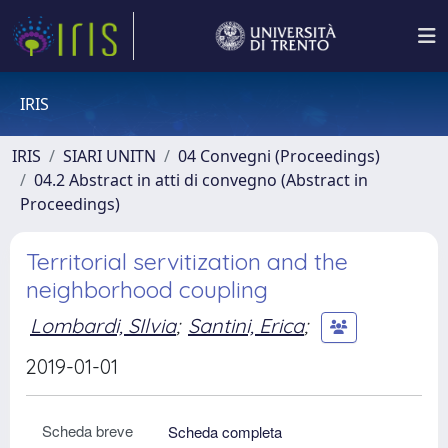
IRIS
IRIS
SIARI UNITN
04 Convegni (Proceedings)
04.2 Abstract in atti di convegno (Abstract in
Proceedings)
Territorial servitization and the
neighborhood coupling
Lombardi, SIlvia
;
Santini, Erica
;
2019-01-01
Scheda breve
Scheda completa