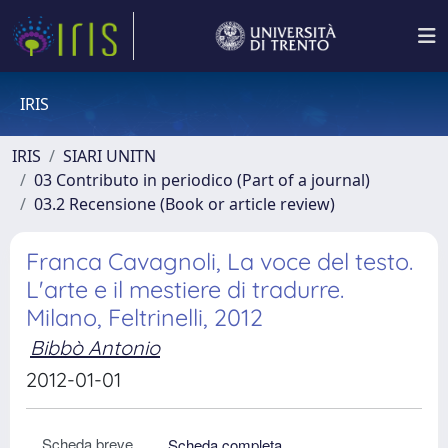
IRIS
IRIS
SIARI UNITN
03 Contributo in periodico (Part of a journal)
03.2 Recensione (Book or article review)
Franca Cavagnoli, La voce del testo.
L'arte e il mestiere di tradurre.
Milano, Feltrinelli, 2012
Bibbò Antonio
2012-01-01
Scheda breve
Scheda completa