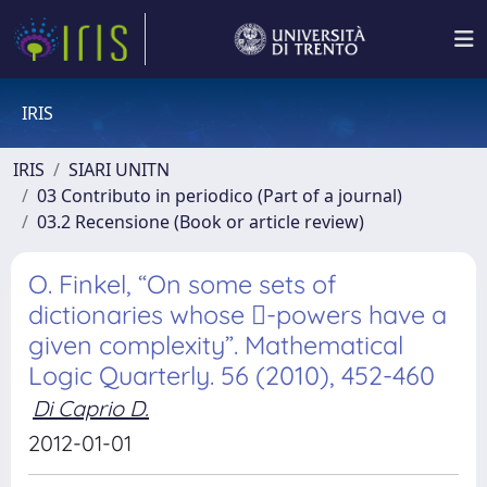
IRIS
IRIS
SIARI UNITN
03 Contributo in periodico (Part of a journal)
03.2 Recensione (Book or article review)
O. Finkel, “On some sets of
dictionaries whose -powers have a
given complexity”. Mathematical
Logic Quarterly. 56 (2010), 452-460
Di Caprio D.
2012-01-01