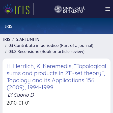
IRIS
IRIS
SIARI UNITN
03 Contributo in periodico (Part of a journal)
03.2 Recensione (Book or article review)
H. Herrlich, K. Keremedis, “Topological
sums and products in ZF-set theory”,
Topology and its Applications 156
(2009), 1994-1999
Di Caprio D.
2010-01-01