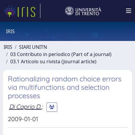
IRIS
IRIS
SIARI UNITN
03 Contributo in periodico (Part of a journal)
03.1 Articolo su rivista (Journal article)
Rationalizing random choice errors
via multifunctions and selection
processes
Di Caprio D.
;
2009-01-01