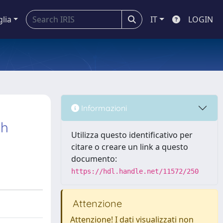
glia
IT
LOGIN
Informazioni
th
Utilizza questo identificativo per
citare o creare un link a questo
documento:
https://hdl.handle.net/11572/250
Attenzione
Attenzione! I dati visualizzati non