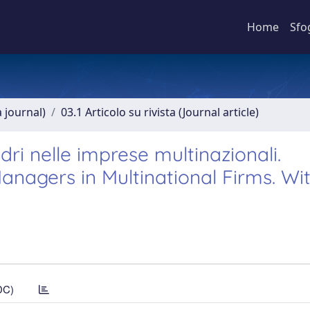
Home
Sfo
a journal)
03.1 Articolo su rivista (Journal article)
i nelle imprese multinazionali.
nagers in Multinational Firms. Wi
DC)