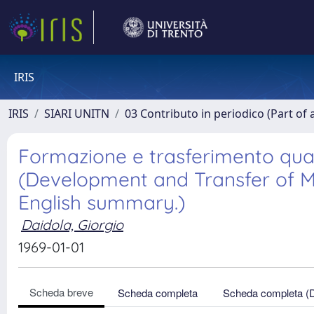
IRIS
IRIS
SIARI UNITN
03 Contributo in periodico (Part of 
Formazione e trasferimento quadr
(Development and Transfer of Ma
English summary.)
Daidola, Giorgio
1969-01-01
Scheda breve
Scheda completa
Scheda completa (