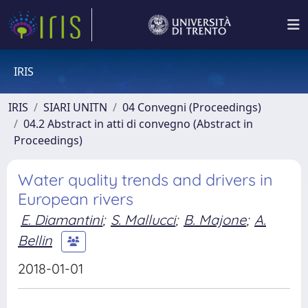
IRIS
IRIS
SIARI UNITN
04 Convegni (Proceedings)
04.2 Abstract in atti di convegno (Abstract in
Proceedings)
Water quality trends and drivers in
European rivers
E. Diamantini
;
S. Mallucci
;
B. Majone
;
A.
Bellin
2018-01-01