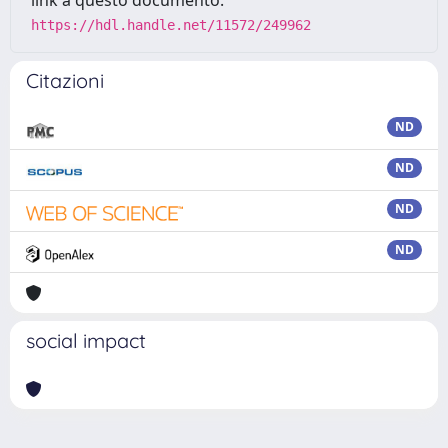
link a questo documento:
https://hdl.handle.net/11572/249962
Citazioni
ND
ND
ND
ND
social impact