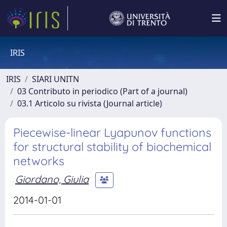
IRIS
IRIS
SIARI UNITN
03 Contributo in periodico (Part of a journal)
03.1 Articolo su rivista (Journal article)
Piecewise-linear Lyapunov functions
for structural stability of biochemical
networks
Giordano, Giulia
2014-01-01