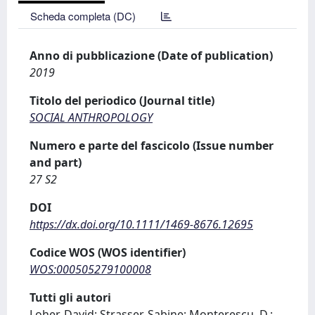
Scheda completa (DC)
Anno di pubblicazione (Date of publication)
2019
Titolo del periodico (Journal title)
SOCIAL ANTHROPOLOGY
Numero e parte del fascicolo (Issue number
and part)
27 S2
DOI
https://dx.doi.org/10.1111/1469-8676.12695
Codice WOS (WOS identifier)
WOS:000505279100008
Tutti gli autori
Loher, David; Strasser, Sabine; Monterescu, D.;