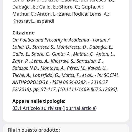
Dabağcı, E.; Gallo, E.; Shore, C.; Gupta, A.;
Mathur, C.; Anton, L.; Zane, Rodica; Lems, A.;
Khosravi,
...
espandi
Citazione
On Politics and Precarity in Academia - Forum /
Loher, D., Strasser, S., Monterescu, D., Dabağcı, E.,
Gallo, E., Shore, C., Gupta, A., Mathur, C., Anton, L.,
Zane, R., Lems, A., Khosravi, S., Sarıaslan, Z.,
Salazar, N.B., Montoya, A., Pérez, M., Kovač, U.,
Tilche, A., Loperfido, G., Matos, P., et al.. - In: SOCIAL
ANTHROPOLOGY. - ISSN 0964-0282. - 2019:27
S2(2019), pp. 97-117. [10.1111/1469-8676.12695]
Appare nelle tipologie:
03.1 Articolo su rivista (Journal article)
File in questo prodotto: