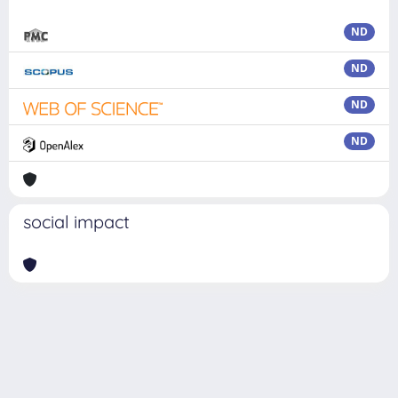
ND
ND
ND
ND
social impact
Powered by
IRIS
-
about IRIS
-
Utilizzo dei cookie
Copyright © 2026