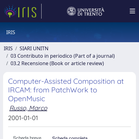
IRIS
IRIS
SIARI UNITN
03 Contributo in periodico (Part of a journal)
03.2 Recensione (Book or article review)
Computer-Assisted Composition at
IRCAM: from PatchWork to
OpenMusic
Russo, Marco
2001-01-01
Scheda breve
Scheda completa