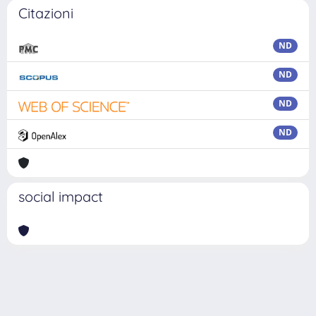
Citazioni
ND
ND
ND
ND
social impact
Powered by
IRIS
-
about IRIS
-