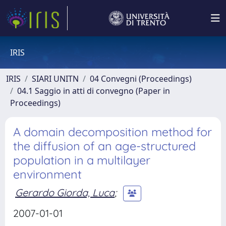
IRIS
IRIS
SIARI UNITN
04 Convegni (Proceedings)
04.1 Saggio in atti di convegno (Paper in
Proceedings)
A domain decomposition method for
the diffusion of an age-structured
population in a multilayer
environment
Gerardo Giorda, Luca
;
2007-01-01