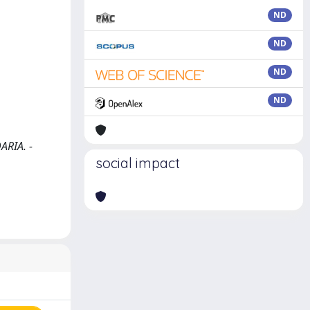
ND
ND
ND
ND
ARIA. -
social impact