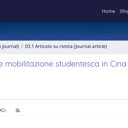
Home
Sfo
a journal)
03.1 Articolo su rivista (Journal article)
e mobilitazione studentesca in Cina
DC)