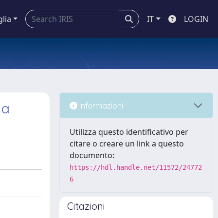
glia
IT
LOGIN
 a
Informazioni
Utilizza questo identificativo per
citare o creare un link a questo
documento:
https://hdl.handle.net/11572/24772
6
Citazioni