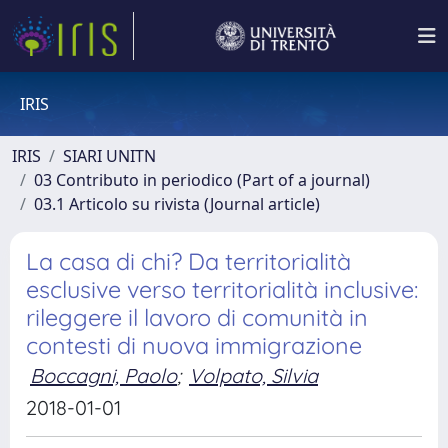
IRIS
IRIS
SIARI UNITN
03 Contributo in periodico (Part of a journal)
03.1 Articolo su rivista (Journal article)
La casa di chi? Da territorialità
esclusive verso territorialità inclusive:
rileggere il lavoro di comunità in
contesti di nuova immigrazione
Boccagni, Paolo
;
Volpato, Silvia
2018-01-01