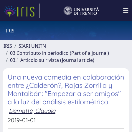
IRIS
IRIS
SIARI UNITN
03 Contributo in periodico (Part of a journal)
03.1 Articolo su rivista (Journal article)
Una nueva comedia en colaboración
entre ¿Calderón?, Rojas Zorrilla y
Montalbán: "Empezar a ser amigos"
a la luz del análisis estilométrico
Demattè, Claudia
2019-01-01