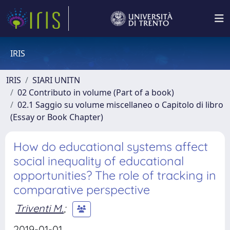
IRIS
IRIS
SIARI UNITN
02 Contributo in volume (Part of a book)
02.1 Saggio su volume miscellaneo o Capitolo di libro
(Essay or Book Chapter)
How do educational systems affect
social inequality of educational
opportunities? The role of tracking in
comparative perspective
Triventi M.
;
2019-01-01