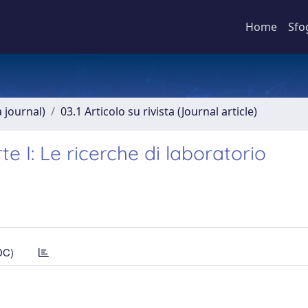
Home
Sfo
a journal)
03.1 Articolo su rivista (Journal article)
rte I: Le ricerche di laboratorio
DC)