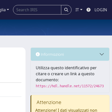
glia
IT
LOGIN
Informazioni
Utilizza questo identificativo per
citare o creare un link a questo
documento:
https://hdl.handle.net/11572/24673
Attenzione
Attenzione! I dati visualizzati non