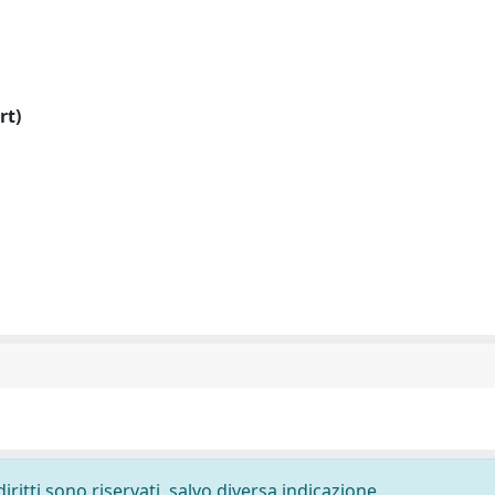
rt)
diritti sono riservati, salvo diversa indicazione