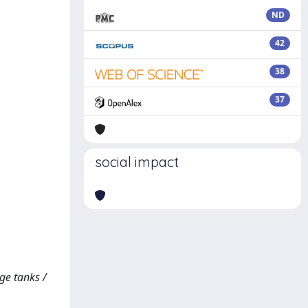
ND
42
38
37
social impact
ge tanks /