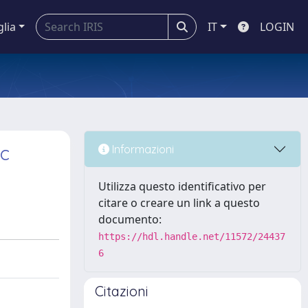
glia
IT
LOGIN
ic
Informazioni
Utilizza questo identificativo per
citare o creare un link a questo
documento:
https://hdl.handle.net/11572/24437
6
Citazioni