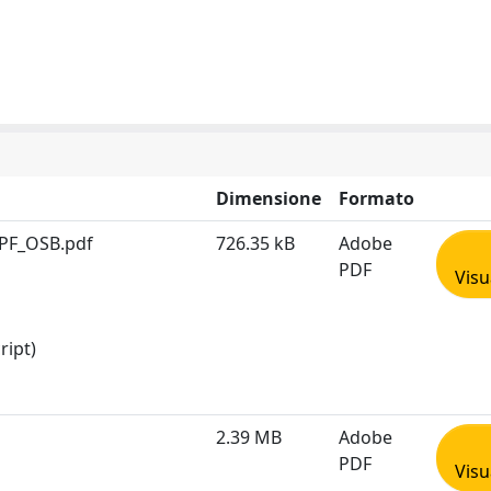
Dimensione
Formato
RPF_OSB.pdf
726.35 kB
Adobe
PDF
Visu
ript)
2.39 MB
Adobe
PDF
Visu