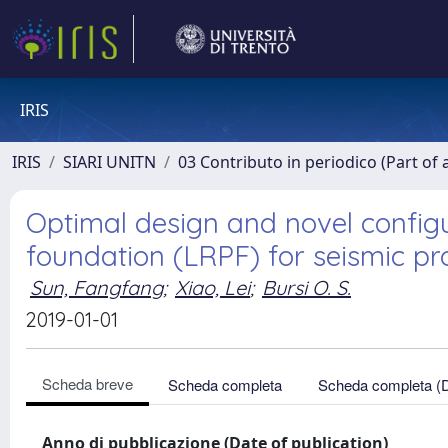
IRIS
IRIS
SIARI UNITN
03 Contributo in periodico (Part of 
Optimal design and novel configu
foundation (LRPF) for seismic pro
Sun, Fangfang
;
Xiao, Lei
;
Bursi O. S.
2019-01-01
Scheda breve
Scheda completa
Scheda completa (
Anno di pubblicazione (Date of publication)