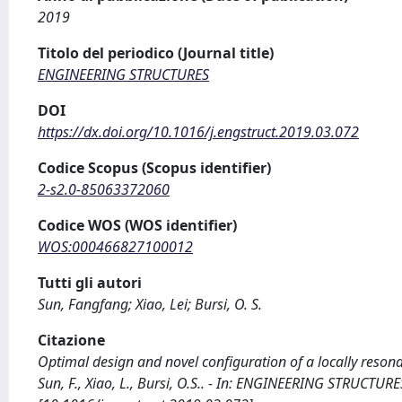
2019
Titolo del periodico (Journal title)
ENGINEERING STRUCTURES
DOI
https://dx.doi.org/10.1016/j.engstruct.2019.03.072
Codice Scopus (Scopus identifier)
2-s2.0-85063372060
Codice WOS (WOS identifier)
WOS:000466827100012
Tutti gli autori
Sun, Fangfang; Xiao, Lei; Bursi, O. S.
Citazione
Optimal design and novel configuration of a locally resonan
Sun, F., Xiao, L., Bursi, O.S.. - In: ENGINEERING STRUCTUR