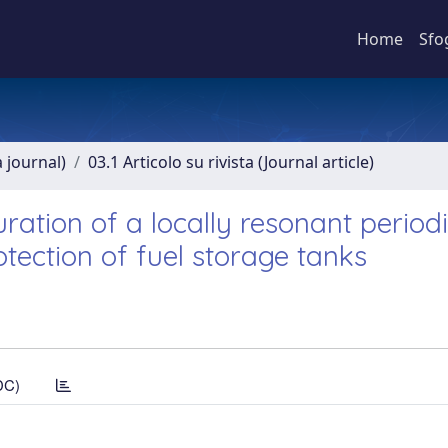
Home
Sfo
a journal)
03.1 Articolo su rivista (Journal article)
ration of a locally resonant period
tection of fuel storage tanks
DC)