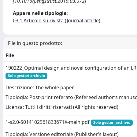
[10.1016/j.engstruct.2019.03.072]
Appare nelle tipologie:
03.1 Articolo su rivista (Journal article)
File in questo prodotto:
File
190222_Optimal design and novel configuration of an L
Solo gestori archivio
Descrizione: The whole paper
Tipologia: Post-print referato (Refereed author’s manusc
Licenza: Tutti i diritti riservati (All rights reserved)
1-s2.0-S014102961833671X-main.pdf
Solo gestori archivio
Tipologia: Versione editoriale (Publisher’s layout)