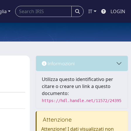
glia
IT
LOGIN
Informazioni
Utilizza questo identificativo per
citare o creare un link a questo
documento:
https://hdl.handle.net/11572/24395
Attenzione
Attenzione! I dati visualizzati non