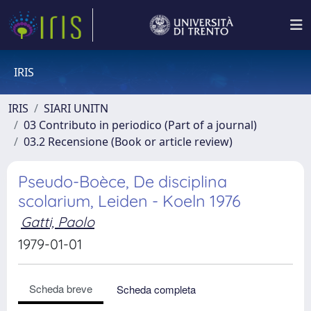
IRIS
IRIS
SIARI UNITN
03 Contributo in periodico (Part of a journal)
03.2 Recensione (Book or article review)
Pseudo-Boèce, De disciplina
scolarium, Leiden - Koeln 1976
Gatti, Paolo
1979-01-01
Scheda breve
Scheda completa