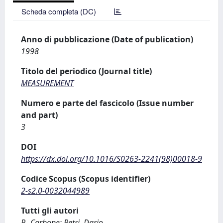
Scheda completa (DC)
Anno di pubblicazione (Date of publication)
1998
Titolo del periodico (Journal title)
MEASUREMENT
Numero e parte del fascicolo (Issue number
and part)
3
DOI
https://dx.doi.org/10.1016/S0263-2241(98)00018-9
Codice Scopus (Scopus identifier)
2-s2.0-0032044989
Tutti gli autori
P., Carbone; Petri, Dario