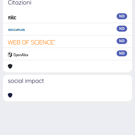
Citazioni
ND
ND
ND
ND
social impact
Powered by
IRIS
-
about IRIS
-