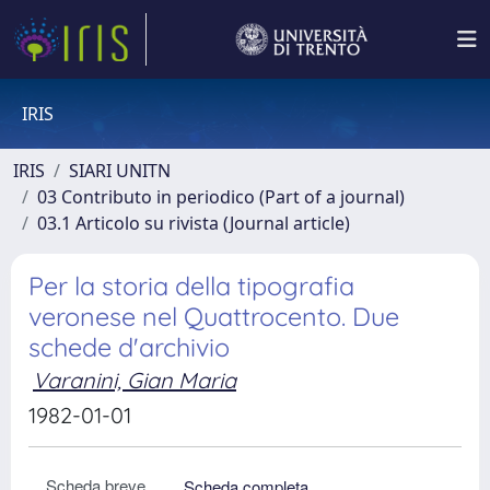
IRIS
IRIS
SIARI UNITN
03 Contributo in periodico (Part of a journal)
03.1 Articolo su rivista (Journal article)
Per la storia della tipografia
veronese nel Quattrocento. Due
schede d'archivio
Varanini, Gian Maria
1982-01-01
Scheda breve
Scheda completa